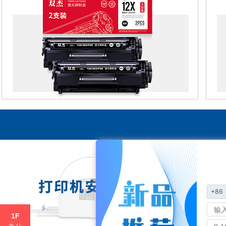
+86
1F