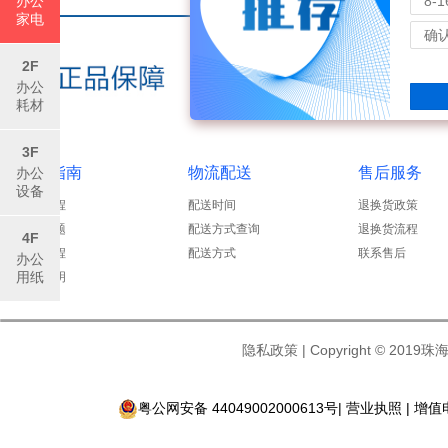
办公
家电
2F
办公
耗材
3F
购物指南
物流配送
售后服务
办公
设备
发票流程
配送时间
退换货政策
常见问题
配送方式查询
退换货流程
4F
购物流程
配送方式
联系售后
办公
用纸
支付说明
隐私政策
| Copyright
©
2019珠
粤公网安备 44049002000613号
|
营业执照
| 增