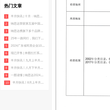
热门文章
半月快讯 | 十月：纳思达MSCI ESG评级跃升至AA级；极海荣获电机产业链“品质供应商”；格之格
1
纳思达荣获第五届中国质量奖提名奖
2
纳思达携旗下多个品牌亮相第十九届珠海国际办公设备及耗材展览会
3
25年一路同行，我们下一个里程碑见
4
2024广东省民营企业100强”榜单发布，纳思达榜上有名
5
现已开售 | 奔图扛打系列激光打印机：全新升级，扛打突破！
6
半月快讯丨九月上半月：奔图扛打系列“打印神机”上市；格之格亮相京东“企业福利季·园区服务直通车”活动
7
半月快讯丨八月下半月：纳思达发布2024年半年报；极海微发布超迷你无线智能升级设备Unismart
8
一图读懂 | 纳思达2024年半年报
9
半月快讯丨8月上半月：奔图携手麒麟软件推动硬件提质；奔图M7112DN黑白激光多功能一体机
10