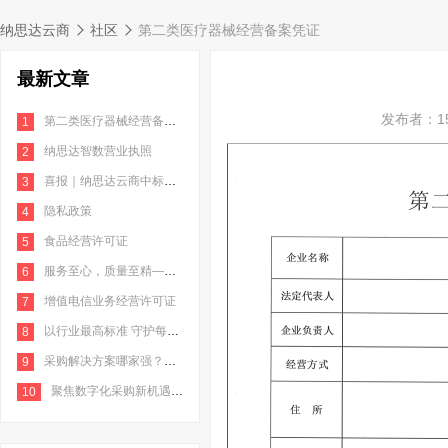
纳思达云商
社区
第二类医疗器械经营备案凭证
最新文章
发布者：15
第二类医疗器械经营备案凭证
1
纳思达智数营业执照
2
喜报｜纳思达云商中标南京地铁2022年打印机耗材采购项目
3
隐私政策
4
食品经营许可证
5
服务至心，质量至精——华中师范直采平台完成对接
6
增值电信业务经营许可证
7
以行业最高标准 守护每一份信任 | 纳思达云商荣获信息系统安全三级等保认证
8
采购解决方案哪家强？这些企业都选择纳思达云商！
9
聚焦数字化采购新机遇，纳思达云商用专业创造新价值
10