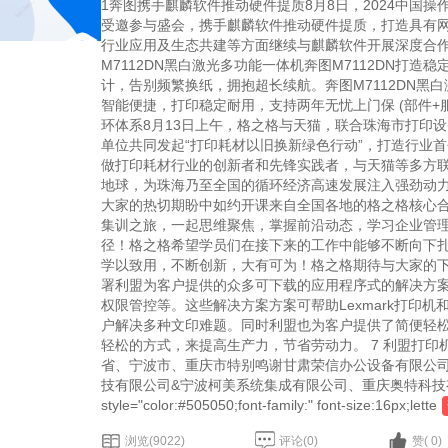
1奔图携手麒麟软件推动硬件提质8月8日，202
受邀参与盛会，携手麒麟软件推动硬件提质，打造具有网信特色的
行业应用及生态共建等方面继续与麒麟软件开展深度合作，合力
M7112DN黑白激光多功能一体机奔图M7112DN
计，告别频繁换纸，拥抱超长续航。奔图M71
智能便捷，打印稳定耐用，支持两年无忧上门保 (部件+服务升
环体系8月13日上午，格之格与天猫，联合珠海市打
单位共同发起“打印耗材以旧换新绿色行动”，打造行业首个打印耗
做打印耗材行业的创新者和先锋实践者，与天猫等多方
地球，为珠海乃至全国的循环经济高速发展注入强劲动力，携手
大家的热切期盼中如约开课来自全国各地的格之格
集训之旅，一起思维聚焦，掌握前沿动态，学习企业管
径！格之格希望学员们在接下来的工作中能
学以致用，不断创新，大有可为！格之格期待与大家的下一次再
署利盟为客户提供的众多可下载的应用程序式的解
权限管控等。这些解决方案方案可帮助Lexmark打印机
户解决多种文印难题。同时利盟也为客户提
轻松的方式，来提高生产力，节省劳动力。 7 利盟打
省、宁波市、重庆市特别鸣谢甘肃荣信办公设备有
技有限公司&宁波柯美系统集成有限公司、重庆奥特科技有限
style="color:#505050;font-family:" font-size:16px;lette
浏览(9022)
评论(0)
赞( 0)