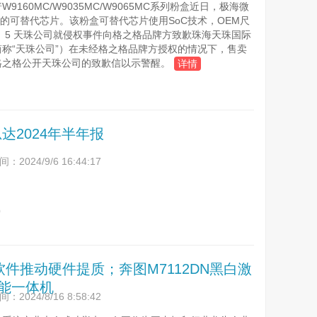
160MC/W9035MC/W9065MC系列粉盒近日，极海微
盒的可替代芯片。该粉盒可替代芯片使用SoC技术，OEM尺
5 天珠公司就侵权事件向格之格品牌方致歉珠海天珠国际
称“天珠公司”）在未经格之格品牌方授权的情况下，售卖
公开天珠公司的致歉信以示警醒。
详情
思达2024年半年报
2024/9/6 16:44:17
)
件推动硬件提质；奔图M7112DN黑白激
能一体机
2024/8/16 8:58:42