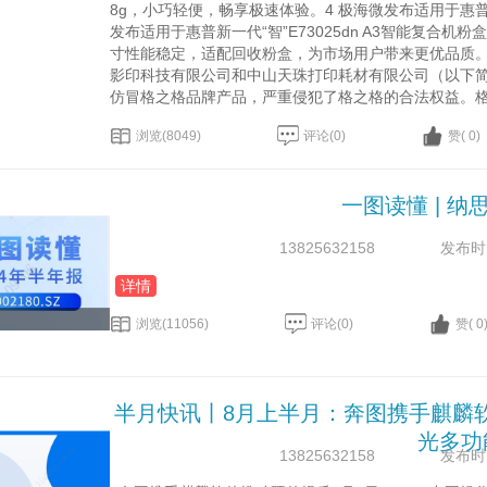
8g，小巧轻便，畅享极速体验。4 极海微发布适用于惠普W9
发布适用于惠普新一代“智”E73025dn A3智能复合机粉
寸性能稳定，适配回收粉盒，为市场用户带来更优品质。 
影印科技有限公司和中山天珠打印耗材有限公司（以下简
仿冒格之格品牌产品，严重侵犯了格之格的合法权益。格之格
浏览(8049)
评论(0)
赞( 0)
一图读懂 | 纳
13825632158
发布时间：
详情
浏览(11056)
评论(0)
赞( 0
半月快讯丨8月上半月：奔图携手麒麟软
光多功
13825632158
发布时间：