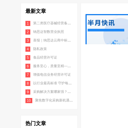
最新文章
第二类医疗器械经营备案凭证
1
纳思达智数营业执照
2
喜报｜纳思达云商中标南京地铁2022年打印机耗材采购项目
3
隐私政策
4
食品经营许可证
5
服务至心，质量至精——华中师范直采平台完成对接
6
增值电信业务经营许可证
7
以行业最高标准 守护每一份信任 | 纳思达云商荣获信息系统安全三级等保认证
8
采购解决方案哪家强？这些企业都选择纳思达云商！
9
聚焦数字化采购新机遇，纳思达云商用专业创造新价值
10
热门文章