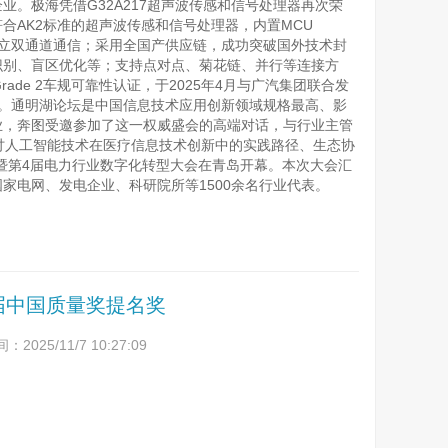
。极海凭借G32A217超声波传感和信号处理器再次荣
产首款符合AK2标准的超声波传感和信号处理器，内置MCU
口，实现独立双通道通信；采用全国产供应链，成功突破国外技术封
识别、盲区优化等；支持点对点、菊花链、并行等连接方
rade 2车规可靠性认证，于2025年4月与广汽集团联合发
举行。通明湖论坛是中国信息技术应用创新领域规格最高、影
军企业，奔图受邀参加了这一权威盛会的高端对话，与行业主管
讨人工智能技术在医疗信息技术创新中的实践路径、生态协
能大会暨第4届电力行业数字化转型大会在青岛开幕。本次大会汇
网、发电企业、科研院所等1500余名行业代表。
届中国质量奖提名奖
2025/11/7 10:27:09