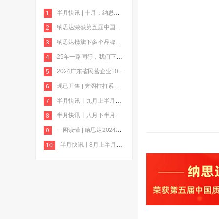
半月快讯 | 十月：纳思达MSCI ESG评级跃升至AA级；极海荣获电机产业链“品质供应商”；格之格
1
纳思达荣获第五届中国质量奖提名奖
2
纳思达携旗下多个品牌亮相第十九届珠海国际办公设备及耗材展览会
3
25年一路同行，我们下一个里程碑见
4
2024广东省民营企业100强”榜单发布，纳思达榜上有名
5
现已开售 | 奔图扛打系列激光打印机：全新升级，扛打突破！
6
半月快讯丨九月上半月：奔图扛打系列“打印神机”上市；格之格亮相京东“企业福利季·园区服务直通车”活动
7
半月快讯丨八月下半月：纳思达发布2024年半年报；极海微发布超迷你无线智能升级设备Unismart
8
一图读懂 | 纳思达2024年半年报
9
半月快讯丨8月上半月：奔图携手麒麟软件推动硬件提质；奔图M7112DN黑白激光多功能一体机
10