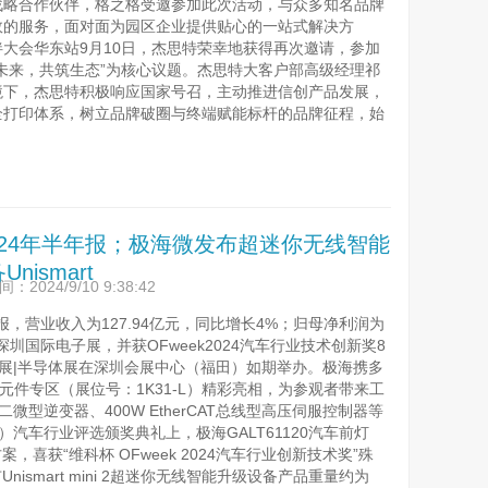
紧密的战略合作伙伴，格之格受邀参加此次活动，与众多知名品牌
效的服务，面对面为园区企业提供贴心的一站式解决方
链伙伴大会华东站9月10日，杰思特荣幸地获得再次邀请，参加
，共筑生态”为核心议题。杰思特大客户部高级经理祁
境下，杰思特积极响应国家号召，主动推进信创产品发展，
全打印体系，树立品牌破圈与终端赋能标杆的品牌征程，始
24年半年报；极海微发布超迷你无线智能
nismart
2024/9/10 9:38:42
年半年报，营业收入为127.94亿元，同比增长4%；归母净利润为
2024深圳国际电子展，并获OFweek2024汽车行业技术创新奖8
嵌入式展|半导体展在深圳会展中心（福田）如期举办。极海携多
元件专区（展位号：1K31-L）精彩亮相，为参观者带来工
型逆变器、400W EtherCAT总线型高压伺服控制器等
第三届）汽车行业评选颁奖典礼上，极海GALT61120汽车前灯
喜获“维科杯 OFweek 2024汽车行业创新技术奖”殊
Unismart mini 2超迷你无线智能升级设备产品重量约为