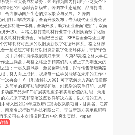
4中国操作系统产业大会成功举办，奔图作为国内打印行业龙头企业
生态融合新模式。奔图在生态适配、品牌打造、
推动国产生态的持续繁荣与发展。 2 奔图
打造稳定耐用打印解决方案，全新升级发布，专为现代企业办公设
12DN黑白激光多功能一体机，全新升级，助力企业全面“进阶”，双面
级)。 4 格之格打造耗材行业首个以旧换新数字化循
印设备及耗材行业协会、阿里巴巴公益、SEE基金会等企业与
材可溯源的以旧换新数字化循环体系。格之格愿
联合一起通过打印耗材以旧换新数字化循环体系，守护绿色
共创可持续发展美好未来！ 5 第36期格之格大学在
核心合作企业操盘手与格之格业务精英们共同踏上了为期五天的
理之道；一起头脑风暴，激发创新思维，探寻销售倍增新路
够不断向下扎根，努力向上成长，祝愿每一位学员能够在未来的工作中
会！ 6 【利盟解决方案】可下载解决方案的便捷部
决方案，从简单的复印功能增强扩展，到复杂的表单打印、文印
和多功能产品(MFP)扩展实现更多有实用价值的功能，为用
供了简便轻松的方式来下载和部署这些软件解决方案，以方便的工具，
印机中标入围2024年度政府框架协议采购项目 - 甘肃省、江苏
限公司、南京名炽行数码科技有限公司、宁波新远方美承数码科
公司在本次招投标工作中的突出贡献。<span
详情