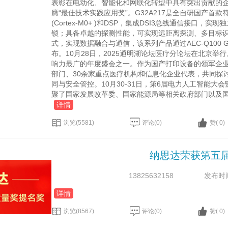
表彰在电动化、智能化和网联化转型中具有突出贡献的企业
膺“最佳技术实践应用奖”。G32A217是全自研国
(Cortex-M0+ )和DSP，集成DSI3总线通信接
锁；具备卓越的探测性能，可实现远距离探测、多目标
式，实现数据融合与通信，该系列产品通过AEC-Q100 G
布。10月28日，2025通明湖论坛医疗分论坛在北京
响力最广的年度盛会之一。作为国产打印设备的领
部门、30余家重点医疗机构和信息化企业代表，共同探
同与安全管控。10月30-31日，第6届电力人工智
聚了国家发展改革委、国家能源局等相关政府部门以及国家电
详情
浏览(5581)
评论(0)
赞( 0)
纳思达荣获第五
13825632158
发布时间：
详情
浏览(8567)
评论(0)
赞( 0)