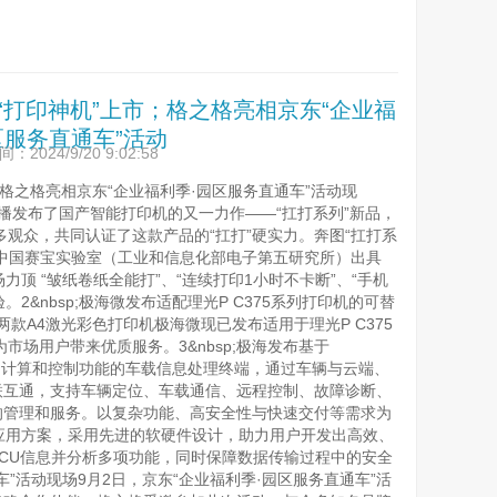
打印神机”上市；格之格亮相京东“企业福
园区服务直通车”活动
2024/9/20 9:02:58
；格之格亮相京东“企业福利季·园区服务直通车”活动现
日，奔图直播发布了国产智能打印机的又一力作——“扛打系列”新品，
，共同认证了这款产品的“扛打”硬实力。奔图“扛打系
中国赛宝实验室（工业和信息化部电子第五研究所）出具
场力顶 “皱纸卷纸全能打”、“连续打印1小时不卡断”、“手机
2&nbsp;极海微发布适配理光P C375系列打印机的可替
M两款A4激光彩色打印机极海微现已发布适用于理光P C375
用户带来优质服务。3&nbsp;极海发布基于
成了通信、计算和控制功能的车载信息处理终端，通过车辆与云端、
联互通，支持车辆定位、车载通信、远程控制、故障诊断、
理和服务。以复杂功能、高安全性与快速交付等需求为
BOX应用方案，采用先进的软硬件设计，助力用户开发出高效、
CU信息并分析多项功能，同时保障数据传输过程中的安全
通车”活动现场9月2日，京东“企业福利季·园区服务直通车”活