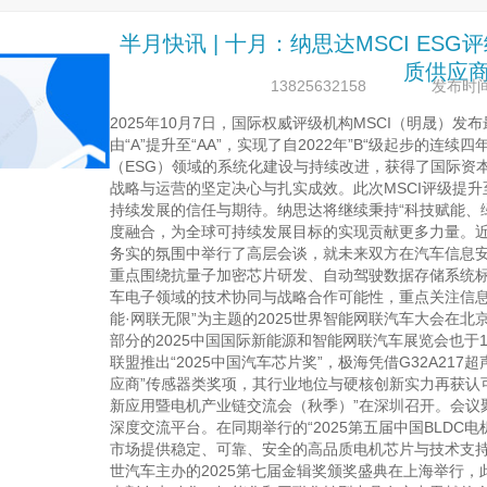
半月快讯 | 十月：纳思达MSCI ES
质供应商
13825632158
发布时间：2
2025年10月7日，国际权威评级机构MSCI（明晟）发
由“A”提升至“AA”，实现了自2022年”B“级起步的
（ESG）领域的系统化建设与持续改进，获得了国际资
战略与运营的坚定决心与扎实成效。此次MSCI评级提
持续发展的信任与期待。纳思达将继续秉持“科技赋能、
度融合，为全球可持续发展目标的实现贡献更多力量。
务实的氛围中举行了高层会谈，就未来双方在汽车信息安全
重点围绕抗量子加密芯片研发、自动驾驶数据存储系统
车电子领域的技术协同与战略合作可能性，重点关注信息安全
能·网联无限”为主题的2025世界智能网联汽车大会在
部分的2025中国国际新能源和智能网联汽车展览会也于10月
联盟推出“2025中国汽车芯片奖”，极海凭借G32A217
应商”传感器类奖项，其行业地位与硬核创新实力再获认可。
新应用暨电机产业链交流会（秋季）”在深圳召开。会议
深度交流平台。在同期举行的“2025第五届中国B
市场提供稳定、可靠、安全的高品质电机芯片与技术支持，喜获
世汽车主办的2025第七届金辑奖颁奖盛典在上海举行