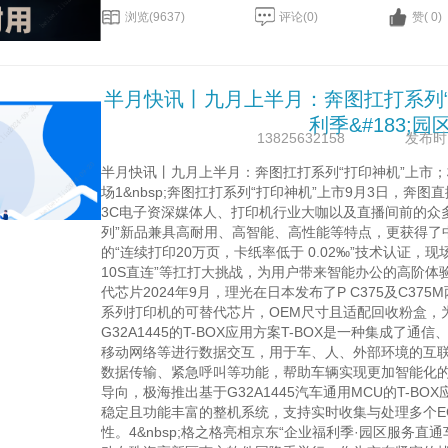
浏览(9637)
评论(0)
赞( 0)
半月快讯丨九月上半月：奔图扛打系列“
利季&#183;
13825632158
发布时间：
半月快讯丨九月上半月：奔图扛打系列“打印神机”上市
场1&nbsp;奔图扛打系列“打印神机”上市9月3
3C电子资深媒体人、打印机行业大咖以及直播间前的众多观众
列”新品兼具高耐用、高智能、高性能等特点，更获得了
的“连续打印20万页，卡纸率低于 0.02‰”技术认证，现
10S直连”等扛打大挑战，为用户带来智能办公的高阶体验。
代芯片2024年9月，理光在日本发布了P C375及C375
系列打印机的可替代芯片，OEM尺寸且适配回收粉盒，为市场
G32A1445的T-BOX应用方案T-BOX是一种集
移动网络等进行数据交互，用于车、人、外部环境的互
数据传输、紧急呼叫等功能，帮助车辆实现更加智能化的管
导向，极海推出基于G32A1445汽车通用MCU的T-
稳定且功能丰富的整机系统，支持实时收集与处理多个E
性。4&nbsp;格之格亮相京东“企业福利季·园区服务直