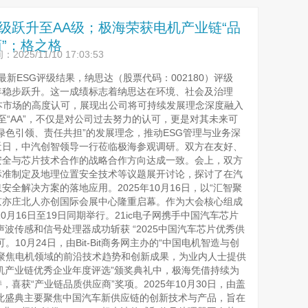
G评级跃升至AA级；极海荣获电机产业链“品
”；格之格
025/11/10 17:03:53
布最新ESG评级结果，纳思达（股票代码：002180）评级
连续四年稳步跃升。这一成绩标志着纳思达在环境、社会及治理
本市场的高度认可，展现出公司将可持续发展理念深度融入
升至“AA”，不仅是对公司过去努力的认可，更是对其未来可
绿色引领、责任共担”的发展理念，推动ESG管理与业务深
近日，中汽创智领导一行莅临极海参观调研。双方在友好、
与芯片技术合作的战略合作方向达成一致。会上，双方
标准制定及地理位置安全技术等议题展开讨论，探讨了在汽
解决方案的落地应用。2025年10月16日，以“汇智聚
北京亦庄北人亦创国际会展中心隆重启幕。作为大会核心组成
16日至19日同期举行。21ic电子网携手中国汽车芯片
超声波传感和信号处理器成功斩获 “2025中国汽车芯片优秀供
10月24日，由Bit-Bit商务网主办的“中国电机智造与创
聚焦电机领域的前沿技术趋势和创新成果，为业内人士提供
LDC电机产业链优秀企业年度评选”颁奖典礼中，极海凭借持续为
“产业链品质供应商”奖项。2025年10月30日，由盖
，此盛典主要聚焦中国汽车新供应链的创新技术与产品，旨在