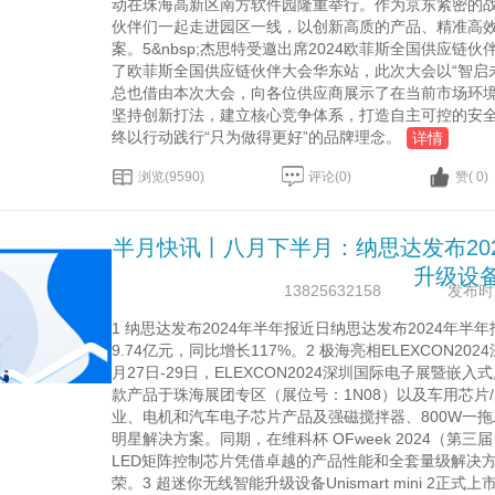
动在珠海高新区南方软件园隆重举行。作为京东
伙伴们一起走进园区一线，以创新高质的产品、精准高
案。5&nbsp;杰思特受邀出席2024欧菲斯全国供应
了欧菲斯全国供应链伙伴大会华东站，此次大会以“智启未来
总也借由本次大会，向各位供应商展示了在当前市场环
坚持创新打法，建立核心竞争体系，打造自主可控的安
终以行动践行“只为做得更好”的品牌理念。
详情
浏览(9590)
评论(0)
赞( 0)
半月快讯丨八月下半月：纳思达发布20
升级设备U
13825632158
发布时间：
1 纳思达发布2024年半年报近日纳思达发布2024
9.74亿元，同比增长117%。2 极海亮相ELEXCON
月27日-29日，ELEXCON2024深圳国际电子展暨
款产品于珠海展团专区（展位号：1N08）以及车用芯片/
业、电机和汽车电子芯片产品及强磁搅拌器、800W一拖二微
明星解决方案。同期，在维科杯 OFweek 2024（
LED矩阵控制芯片凭借卓越的产品性能和全套量级解决方案，
荣。3 超迷你无线智能升级设备Unismart mini 2正式上市