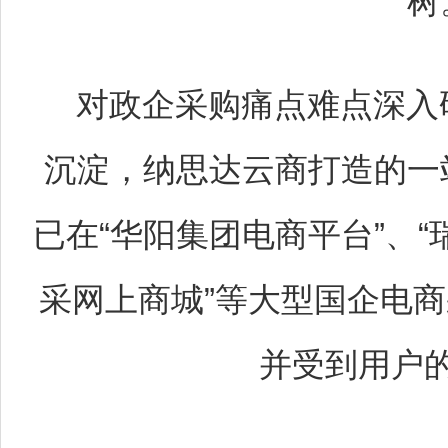
树
对政企采购痛点难点深入
沉淀，纳思达云商打造的一
已在“华阳集团电商平台”、“
采网上商城”等大型国企电
并受到用户