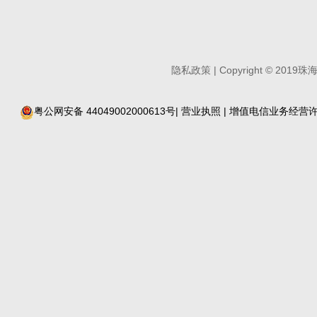
隐私政策
| Copyright
©
2019珠
粤公网安备 44049002000613号
|
营业执照
| 增值电信业务经营