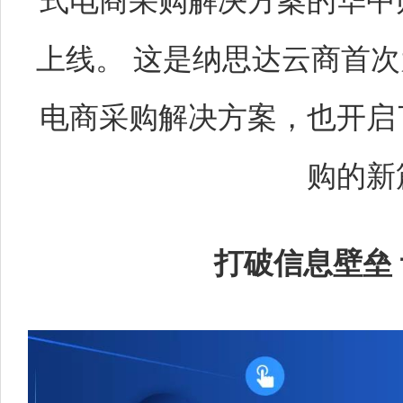
式电商采购解决方案的华中
上线。 这是纳思达云商首
电商采购解决方案，也开启
购的新
打破信息壁垒