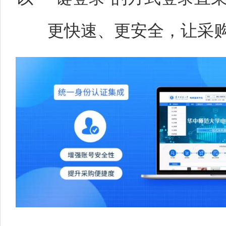
更快速、更安全，让采