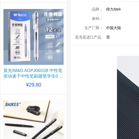
品牌：
得力/deli
条码：
生产厂商：
中国大陆
是否是进口产品：
否
晨光/M&G AGPJ0601B 中性笔
按动速干中性笔刷题笔学生0.5
签字笔ST头考试专用水笔 蓝色
¥29.80
12支/盒 一盒装