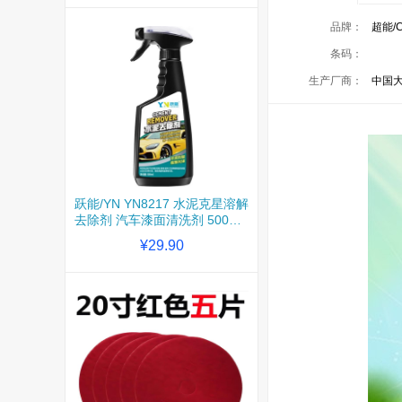
品牌：
超能/
条码：
生产厂商：
中国
跃能/YN YN8217 水泥克星溶解
去除剂 汽车漆面清洗剂 500ml
一瓶装
¥29.90