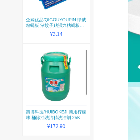
企购优品/QIGOUYOUPIN 绿威
粘蝇板 沾蚊子贴强力粘蝇板粘
蝇贴灭蚊神器灭苍蝇药胶捕蝇
¥3.14
器 其他清洁用品一张
惠博科技/HUIBOKEJI 商用柠檬
味 桶除油洗洁精洗洁剂 25KG
一桶装
¥172.90