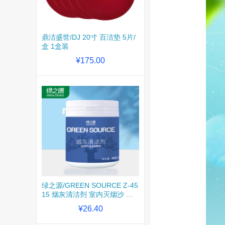
鼎洁盛世/DJ 20寸 百洁垫 5片/
盒 1盒装
¥175.00
绿之源/GREEN SOURCE Z-45
15 烟灰清洁剂 室内灭烟沙 海
洋香 150g/瓶 1瓶装
¥26.40