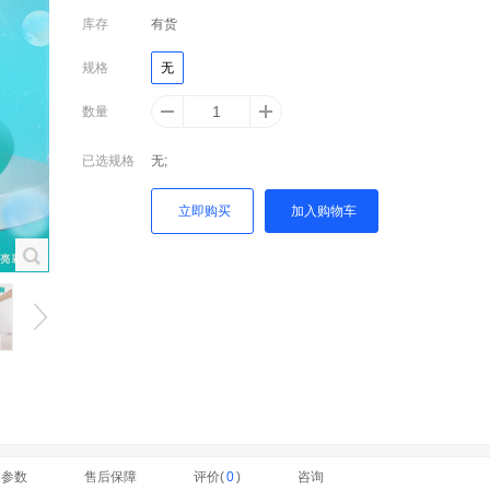
库存
有货
规格
无
数量
已选规格
无;
立即购买
加入购物车
细参数
售后保障
评价(
0
)
咨询