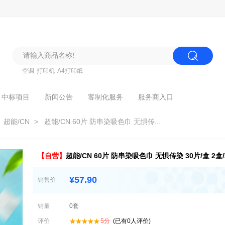
空调
打印机
A4打印纸
中标项目
新闻公告
客制化服务
服务商入口
 超能/CN
> 超能/CN 60片 防串染吸色巾 无惧传...
【自营】
超能/CN 60片 防串染吸色巾 无惧传染 30片/盒 2盒
¥
57.90
销售价
销量
0
套
评价
5
分
(已有
0
人评价)