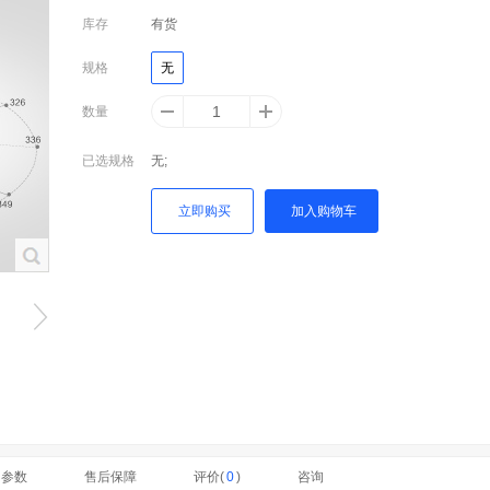
库存
有货
规格
无
数量
已选规格
无;
立即购买
加入购物车
细参数
售后保障
评价(
0
)
咨询