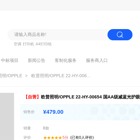
空调
打印机
A4打印纸
中标项目
新闻公告
客制化服务
服务商入口
明/OPPLE
> 欧普照明/OPPLE 22-HY-006...
【自营】
欧普照明/OPPLE 22-HY-00654 国AA级减蓝光护
¥
479.00
销售价
销量
0
台
评价
5
分
(已有
0
人评价)