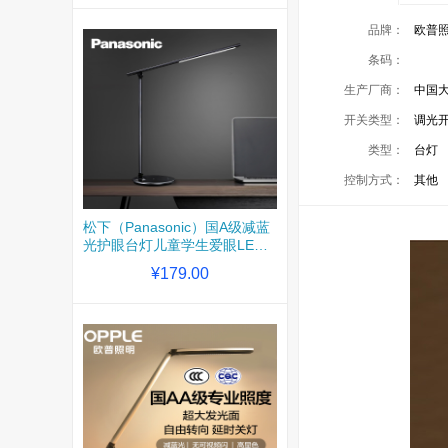
品牌：
欧普照
条码：
生产厂商：
中国
开关类型：
调光
类型：
台灯
控制方式：
其他
松下（Panasonic）国A级减蓝
光护眼台灯儿童学生爱眼LED
触控调光工作阅读台灯 HHLT0
¥179.00
420 7.5W