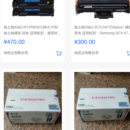
格之格/G&G NT-PNH201BK/C/Y/M
格之格/G&G SCX-D4725Aplus+ 硒
格之格硒鼓 四色 适用机型：惠普M25
黑色 适用机型：Samsung SCX-472
2、252N、252DW、M277N 1套装
F、4725FN、4021S、4321 1支装
¥
470.00
¥
300.00
纳思达智数自营
纳思达智数自营