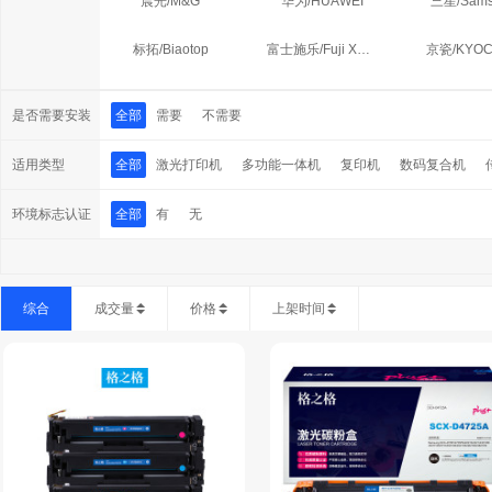
晨光/M&G
华为/HUAWEI
三星/Sams
标拓/Biaotop
富士施乐/Fuji Xerox
京瓷/KYO
天威/PrintRite
佳能/Canon
震旦/AUR
是否需要安装
全部
需要
不需要
紫光/UNIS
欣彩/Anycolor
四通/OK
适用类型
全部
激光打印机
多功能一体机
复印机
数码复合机
骅威天创/HUAWEI
绘威/HUIWEI
中航信息/CI
环境标志认证
全部
有
无
莱盛光标/LSGB
彩格/Caige
双杰/Shuan
懿智通/INKSTORM
联强/LQ
综合
成交量
价格
上架时间
鑫得/XINGDEI
众格/zhongge
雪印/snow
京昇/JINGSHENG