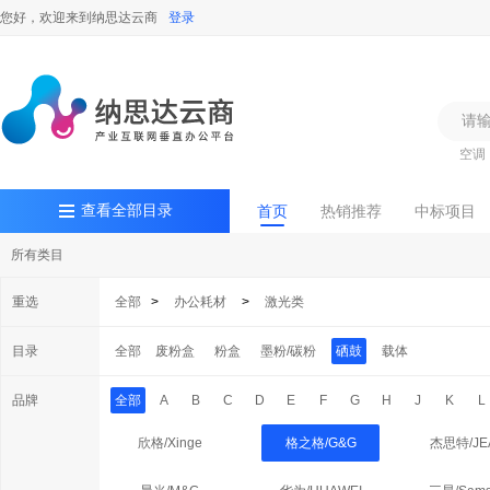
您好，欢迎来到纳思达云商
登录
空调
查看全部目录
首页
热销推荐
中标项目
所有类目
重选
全部
>
办公耗材
>
激光类
目录
全部
废粉盒
粉盒
墨粉/碳粉
硒鼓
载体
品牌
全部
A
B
C
D
E
F
G
H
J
K
L
欣格/Xinge
格之格/G&G
杰思特/JE